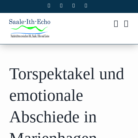
Zum
Facebook
X
Instagram
Pinterest
Inhalt
springen
Torspektakel und
emotionale
Abschiede in