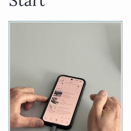
Start
Zeige
grösseres
Bild