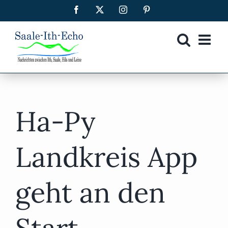
Zum
Facebook
X
Instagram
Pinterest
Inhalt
springen
Ha-Py
Landkreis App
geht an den