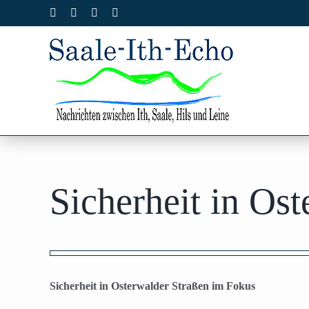
Zum
Facebook
X
Instagram
Pinterest
Inhalt
springen
Sicherheit in Os
Zeige
grösseres
Sicherheit in Osterwalder Straßen im Fokus
Bild