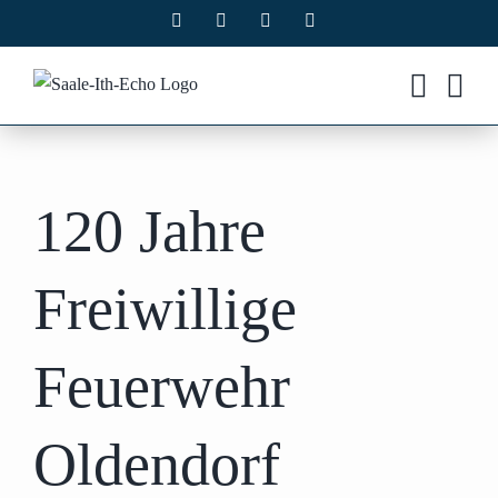
Zum
Facebook
X
Instagram
Pinterest
Inhalt
springen
120 Jahre
Freiwillige
Feuerwehr
Oldendorf