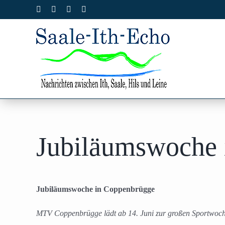
Zum
Facebook
X
Instagram
Pinterest
Inhalt
springen
Jubiläumswoche 
Jubiläumswoche in Coppenbrügge
MTV Coppenbrügge lädt ab 14. Juni zur großen Sportwoc