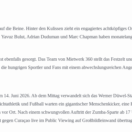
uf die Beine. Hinter den Kulissen zieht ein engagiertes achtköpfiges 
 Yavuz Bulut, Adrian Duduman und Marc Chapman haben monatelange P
st ebenfalls gesorgt. Das Team von Mietwerk 360 stellt das Festzelt 
um die hungrigen Sportler und Fans mit einem abwechslungsreichen Ange
14. Juni 2026. Ab dem Mittag verwandelt sich das Werner Düwel-Stad
chtathletik und Fußball warten ein gigantischer Menschenkicker, eine
ich vor Ort. Nach einem schwungvollen Auftritt der Zumba-Sparte ab 1
t gegen Curaçao live im Public Viewing auf Großbildleinwand übertra