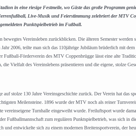
tadion in eine riesige Festmeile, wo Gäste das große Programm gen
renfußball, Live-Musik und Feierstimmung zelebriert der MTV Copp
gemeldeten Punktspielbetrieb im Fußball.
ewegtes Vereinsleben zurückblicken. Die älteren Semester werden si
im Jahr 2006, teilte man sich das 110jährige Jubiläum brüderlich mit 
Der Fußball-Förderverein des MTV Coppenbrügge lässt eine alte Traditio
ie Vielfalt des Vereinslebens präsentieren und die eigene, stolze Ges
uf stolze 130 Jahre Vereinsgeschichte zurück. Der Verein hat das spor
wichtigsten Meilensteine. 1896 wurde der MTV noch als reiner Turnver
ste vereinseigene Turnhalle eingeweiht wurde. Freiluftsport wurde dama
der Fußballmannschaft zum regulären Punktspielbetrieb, was sich in di
ich und entwickelte sich zu einem modernen Breitensportverein, der he