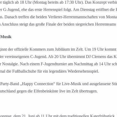
er täglich ab 18 Uhr (Montag bereits ab 17:30 Uhr). Das Konzept verbi
 G-Jugend, ehe das erste Herrenspiel folgt. Am Dienstag eröffnet die
. Danach treffen die beiden Verlierer-Herrenmannschaften von Montag
Anschluss steigt das große Finale der beiden siegreichen Herrenteams
-Musik
eginnt der offizielle Kommers zum Jubiläum im Zelt. Um 19 Uhr komm
der vereinseigenen C-Jugend. Ab 20 Uhr übernimmt DJ Clemens das 
 der Nostalgie. Nach einem F-Jugendturnier am Nachmittag ab 14 Uhr sc
 die Fußballschuhe für ein legendäres Wiedersehensspiel.
Party-Band „Happy Connection“ für Live-Musik und ausgelassene Stimm
schland gegen die Elfenbeinküste live im Zelt übertragen.
onntag, dem 21. Juni ab 11 Uhr mit dem traditionellen Katerfrühstück