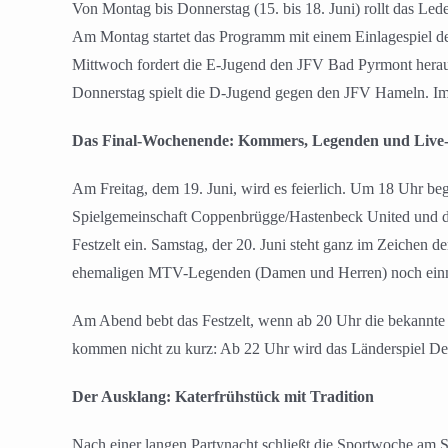
Von Montag bis Donnerstag (15. bis 18. Juni) rollt das Led
Am Montag startet das Programm mit einem Einlagespiel der
Mittwoch fordert die E-Jugend den JFV Bad Pyrmont heraus
Donnerstag spielt die D-Jugend gegen den JFV Hameln. Im 
Das Final-Wochenende: Kommers, Legenden und Live
Am Freitag, dem 19. Juni, wird es feierlich. Um 18 Uhr b
Spielgemeinschaft Coppenbrügge/Hastenbeck United und 
Festzelt ein. Samstag, der 20. Juni steht ganz im Zeichen
ehemaligen MTV-Legenden (Damen und Herren) noch einmal
Am Abend bebt das Festzelt, wenn ab 20 Uhr die bekannte 
kommen nicht zu kurz: Ab 22 Uhr wird das Länderspiel Deut
Der Ausklang: Katerfrühstück mit Tradition
Nach einer langen Partynacht schließt die Sportwoche am S