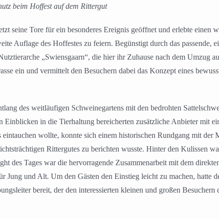
utz beim Hoffest auf dem Rittergut
zt seine Tore für ein besonderes Ereignis geöffnet und erlebte einen 
ite Auflage des Hoffestes zu feiern. Begünstigt durch das passende, ei
e Nutztierarche „Swiensgaarn“, die hier ihr Zuhause nach dem Umzug au
errasse ein und vermittelt den Besuchern dabei das Konzept eines bewus
ntlang des weitläufigen Schweinegartens mit den bedrohten Sattelschwe
Einblicken in die Tierhaltung bereicherten zusätzliche Anbieter mit ei
 eintauchen wollte, konnte sich einem historischen Rundgang mit der 
hichtsträchtigen Rittergutes zu berichten wusste. Hinter den Kulissen 
hlight des Tages war die hervorragende Zusammenarbeit mit dem direk
ür Jung und Alt. Um den Gästen den Einstieg leicht zu machen, hatte
bungsleiter bereit, der den interessierten kleinen und großen Besuchern