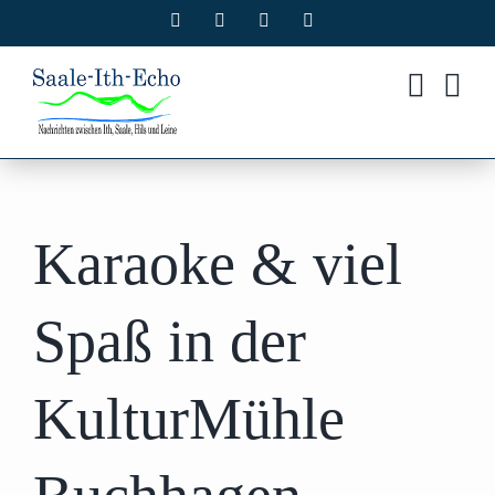
Zum
Facebook
X
Instagram
Pinterest
Inhalt
springen
Karaoke & viel
Spaß in der
KulturMühle