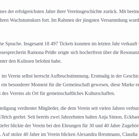
ines der erfolgreichsten Jahre ihrer Vereinsgeschichte zurück. Mit be
e ihren Wachstumskurs fort. Im Rahmen der jüngsten Versammlung wurde
che Sprache. Insgesamt 18 497 Tickets konnten im letzten Jahr verkau
ssesprecherin Ramona Prüße zeigte sich hocherfreut über die Resonanz
ter den Kulissen belohnt habe.
 im Verein selbst herrscht Aufbruchstimmung. Erstmalig in der Geschi
s ein besonderer Moment für die Gemeinschaft gewesen, diese Marke end
 des Vereins als Ort für gemeinschaftliches Kulturschaffen.
gung verdienter Mitglieder, die dem Verein seit vielen Jahren verbun
rich geehrt. Seit bereits zwei Jahrzehnten halten Anja Simon, Eckh
fer blickte der Verein bei den Ehrungen für 30 und 40 Jahre Zugehöri
t. Auf stolze 40 Jahre im Verein blicken Alexandra Breutmann, Claudia