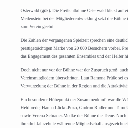
Osterwald (gök). Die Freilichtbühne Osterwald blickt auf e
Meilenstein bei der Mitgliederentwicklung setzt die Bühn
zum Verein geehrt.
Die Zahlen der vergangenen Spielzeit sprechen eine deutli
prestigeträchtigen Marke von 20 000 Besuchern vorbei. Pre
das Engagement des gesamten Ensembles und der Helfer hin
Doch nicht nur vor der Bühne war der Zuspruch groß, auch
Vereinsmitgliedern überschritten. Laut Ramona Prüße sei e
Verwurzelung der Bühne in der Region und die Attraktivität
Ein besonderer Höhepunkt der Zusammenkunft war die Würdi
Heidbrede, Hanna Lücke-Pozo, Gudrun Rudler und Timo Ull
sowie Verena Schrader-Medke der Bühne die Treue. Noch tie
ihre drei Jahrzehnte währende Mitgliedschaft ausgezeichne