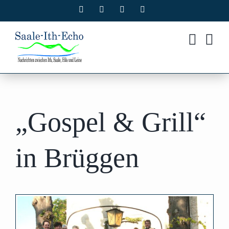
Zum
Facebook
X
Instagram
Pinterest
Inhalt
springen
„Gospel & Grill“
in Brüggen
Zeige
grösseres