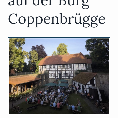
auf der Burg
Coppenbrügge
Zeige
grösseres
Bild