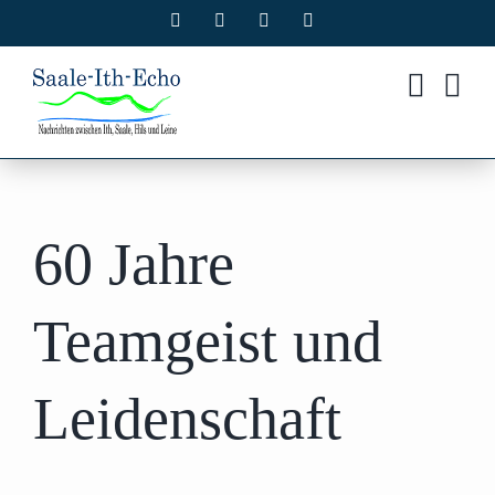
Zum
Facebook
X
Instagram
Pinterest
Inhalt
springen
60 Jahre
Teamgeist und
Leidenschaft