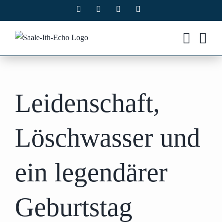
Zum
Facebook
X
Instagram
Pinterest
Inhalt
springen
Leidenschaft,
Löschwasser und
ein legendärer
Geburtstag