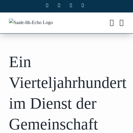
Zum
Facebook
X
Instagram
Pinterest
Inhalt
springen
Ein
Vierteljahrhundert
im Dienst der
Gemeinschaft