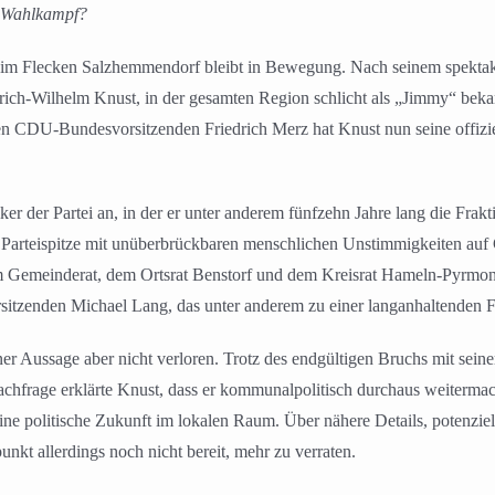
n Wahlkampf?
t im Flecken Salzhemmendorf bleibt in Bewegung. Nach seinem spekta
drich-Wilhelm Knust, in der gesamten Region schlicht als „Jimmy“ bek
den CDU-Bundesvorsitzenden Friedrich Merz hat Knust nun seine offizi
er der Partei an, in der er unter anderem fünfzehn Jahre lang die Frak
ie Parteispitze mit unüberbrückbaren menschlichen Unstimmigkeiten auf
em Gemeinderat, dem Ortsrat Benstorf und dem Kreisrat Hameln-Pyrmont
itzenden Michael Lang, das unter anderem zu einer langanhaltenden Fun
er Aussage aber nicht verloren. Trotz des endgültigen Bruchs mit seine
chfrage erklärte Knust, dass er kommunalpolitisch durchaus weitermac
ine politische Zukunft im lokalen Raum. Über nähere Details, potenziel
nkt allerdings noch nicht bereit, mehr zu verraten.