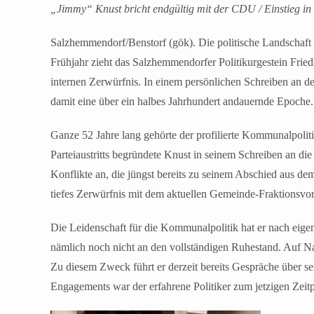
„Jimmy“ Knust bricht endgültig mit der CDU / Einstieg i
Salzhemmendorf/Benstorf (gök). Die politische Landschaf
Frühjahr zieht das Salzhemmendorfer Politikurgestein Frie
internen Zerwürfnis. In einem persönlichen Schreiben an 
damit eine über ein halbes Jahrhundert andauernde Epoche.
Ganze 52 Jahre lang gehörte der profilierte Kommunalpolitik
Parteiaustritts begründete Knust in seinem Schreiben an d
Konflikte an, die jüngst bereits zu seinem Abschied aus d
tiefes Zerwürfnis mit dem aktuellen Gemeinde-Fraktionsvors
Die Leidenschaft für die Kommunalpolitik hat er nach eigen
nämlich noch nicht an den vollständigen Ruhestand. Auf Na
Zu diesem Zweck führt er derzeit bereits Gespräche über se
Engagements war der erfahrene Politiker zum jetzigen Zeitpu