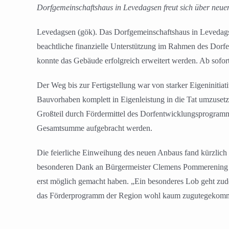
Dorfgemeinschaftshaus in Levedagsen freut sich über neu
Levedagsen (gök). Das Dorfgemeinschaftshaus in Levedags
beachtliche finanzielle Unterstützung im Rahmen des Dor
konnte das Gebäude erfolgreich erweitert werden. Ab sofo
Der Weg bis zur Fertigstellung war von starker Eigeninitia
Bauvorhaben komplett in Eigenleistung in die Tat umzuset
Großteil durch Fördermittel des Dorfentwicklungsprogramm
Gesamtsumme aufgebracht werden.
Die feierliche Einweihung des neuen Anbaus fand kürzlich i
besonderen Dank an Bürgermeister Clemens Pommerening sowi
erst möglich gemacht haben. „Ein besonderes Lob geht zude
das Förderprogramm der Region wohl kaum zugutegekomm