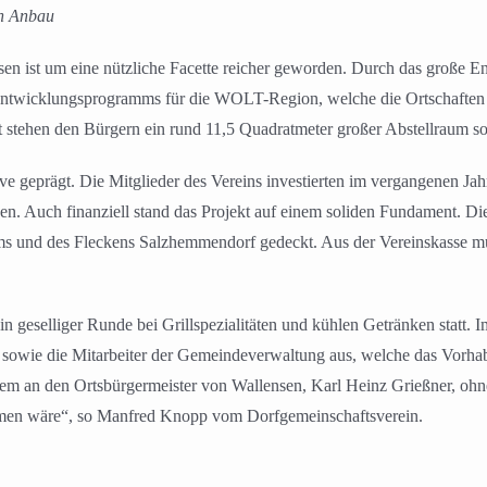
en Anbau
en ist um eine nützliche Facette reicher geworden. Durch das große 
fentwicklungsprogramms für die WOLT-Region, welche die Ortschaften
rt stehen den Bürgern ein rund 11,5 Quadratmeter großer Abstellraum 
tive geprägt. Die Mitglieder des Vereins investierten im vergangenen J
zen. Auch finanziell stand das Projekt auf einem soliden Fundament. 
s und des Fleckens Salzhemmendorf gedeckt. Aus der Vereinskasse mus
n geselliger Runde bei Grillspezialitäten und kühlen Getränken statt. 
e die Mitarbeiter der Gemeindeverwaltung aus, welche das Vorhaben tat
m an den Ortsbürgermeister von Wallensen, Karl Heinz Grießner, ohne
en wäre“, so Manfred Knopp vom Dorfgemeinschaftsverein.