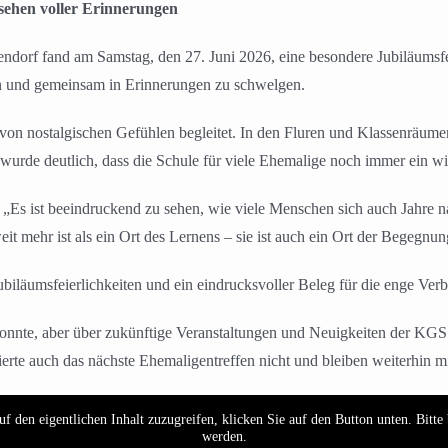
sehen voller Erinnerungen
rf fand am Samstag, den 27. Juni 2026, eine besondere Jubiläumsfeie
ren und gemeinsam in Erinnerungen zu schwelgen.
von nostalgischen Gefühlen begleitet. In den Fluren und Klassenräume
wurde deutlich, dass die Schule für viele Ehemalige noch immer ein wic
z: „Es ist beeindruckend zu sehen, wie viele Menschen sich auch Jahre
it mehr ist als ein Ort des Lernens – sie ist auch ein Ort der Begegn
iläumsfeierlichkeiten und ein eindrucksvoller Beleg für die enge Verb
 konnte, aber über zukünftige Veranstaltungen und Neuigkeiten der KG
erte auch das nächste Ehemaligentreffen nicht und bleiben weiterhin m
f den eigentlichen Inhalt zuzugreifen, klicken Sie auf den Button unten. Bitte
werden.