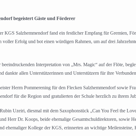
dorf begeistert Gäste und Förderer
er KGS Salzhemmendorf fand ein festlicher Empfang für Gremien, För
ein voller Erfolg und bot einen würdigen Rahmen, um auf drei Jahrzehn
r beeindruckenden Interpretation von „Mrs. Magic“ auf der Flöte, begl
nd dankte allen Unterstützerinnen und Unterstützern für ihre Verbunde
ister Herrn Pommerening für den Flecken Salzhemmendorf sowie Frau 
dorf für die Region und gratulierten der Schule herzlich zu ihrem Ju
 Rubin Uzeiri, diesmal mit dem Saxophonstück „Can You Feel the Love
und Herr Dr. Koops, beide ehemalige Gesamtschuldirektoren, sowie He
nd ehemaliger Kollege der KGS, erinnerten an wichtige Meilensteine,