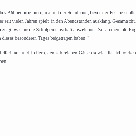
ches Bühnenprogramm, u.a. mit der Schulband, bevor der Festtag schl
 seit vielen Jahren spielt, in den Abendstunden ausklang. Gesamtschull
l gezeigt, was unsere Schulgemeinschaft auszeichnet: Zusammenhalt, E
en dieses besonderen Tages beigetragen haben.“
lferinnen und Helfern, den zahlreichen Gästen sowie allen Mitwirkend
ben.