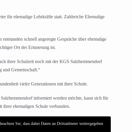
r für ehemalige Lehrkräfte statt. Zahlreiche Ehemalige
n entstanden schnell angeregte Gespräche über ehemalige
htiger Ort der Erinnerung ist.
 nach ihrer Schulzeit noch mit der KGS Salzhemmendorf
ung und Gemeinschaft.“
undenheit vieler Generationen mit ihrer Schule.
S Salzhemmendorf informiert werden möchte, kann sich für
it ihrer ehemaligen Schule verbunden.
 beachten Sie, dass dabei Daten an Drittanbieter weitergegeben