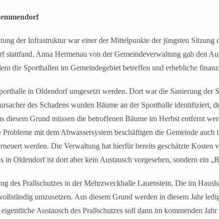
zhemmendorf
g der Infrastruktur war einer der Mittelpunkte der jüngsten Sitzung d
 stattfand. Anna Hermenau von der Gemeindeverwaltung gab den Aussc
m die Sporthallen im Gemeindegebiet betreffen und erhebliche finanzie
Sporthalle in Oldendorf umgesetzt werden. Dort war die Sanierung der
ursacher des Schadens wurden Bäume an der Sporthalle identifiziert, 
 Aus diesem Grund müssen die betroffenen Bäume im Herbst entfernt we
he Probleme mit dem Abwassersystem beschäftigen die Gemeinde auch in
rneuert werden. Die Verwaltung hat hierfür bereits geschätzte Kosten 
in Oldendorf ist dort aber kein Austausch vorgesehen, sondern ein „
ng des Prallschutzes in der Mehrzweckhalle Lauenstein. Die im Haushal
ollständig umzusetzen. Aus diesem Grund werden in diesem Jahr ledigl
igentliche Austausch des Prallschutzes soll dann im kommenden Jahr f