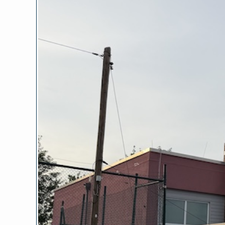
Zeige
grösseres
Bild