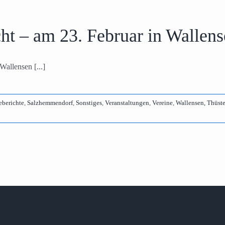
ht – am 23. Februar in Wallen
Wallensen [...]
eberichte
,
Salzhemmendorf
,
Sonstiges
,
Veranstaltungen
,
Vereine
,
Wallensen, Thüst