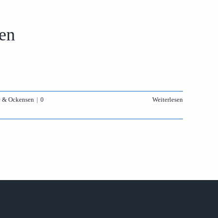
sen
e & Ockensen
|
0
Weiterlesen