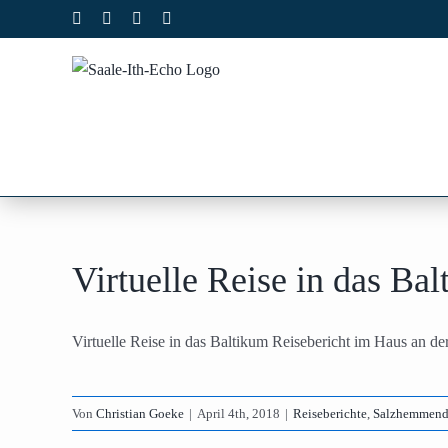
Zum
Facebook
X
Instagram
Pinterest
Inhalt
springen
Virtuelle Reise in das Ba
Virtuelle Reise in das Baltikum Reisebericht im Haus an der 
Von
Christian Goeke
|
April 4th, 2018
|
Reiseberichte
,
Salzhemmend