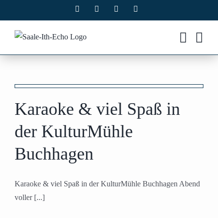
Zum
Facebook
X
Instagram
Pinterest
Inhalt
springen
Karaoke & viel Spaß in
der KulturMühle
Buchhagen
Karaoke & viel Spaß in der KulturMühle Buchhagen Abend
voller [...]