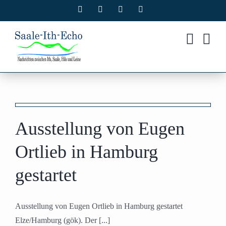
Zum
Facebook
X
Instagram
Pinterest
Inhalt
springen
t
Ausstellung von Eugen
Ortlieb in Hamburg
gestartet
Ausstellung von Eugen Ortlieb in Hamburg gestartet
Elze/Hamburg (gök). Der [...]