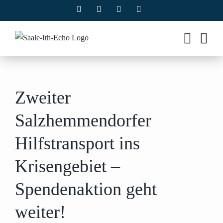
Zum
Facebook
X
Instagram
Pinterest
Inhalt
springen
Zweiter
Salzhemmendorfer
Hilfstransport ins
Krisengebiet –
Spendenaktion geht
weiter!