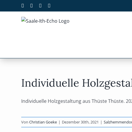
Zum
Facebook
X
Instagram
Pinterest
Inhalt
springen
Individuelle Holzgest
Individuelle Holzgestaltung aus Thüste Thüste. 2021
Von
Christian Goeke
|
Dezember 30th, 2021
|
Salzhemmendor