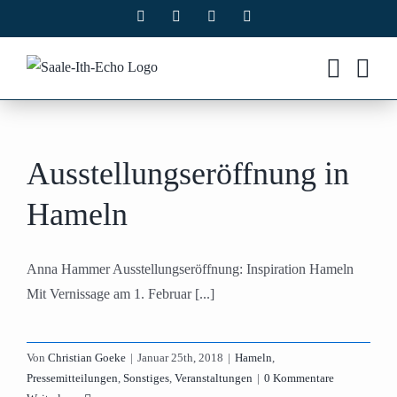
Zum
Facebook
X
Instagram
Pinterest
Inhalt
springen
Ausstellungseröffnung in
Hameln
Anna Hammer Ausstellungseröffnung: Inspiration Hameln
Mit Vernissage am 1. Februar [...]
Von
Christian Goeke
|
Januar 25th, 2018
|
Hameln
,
Pressemitteilungen
,
Sonstiges
,
Veranstaltungen
|
0 Kommentare