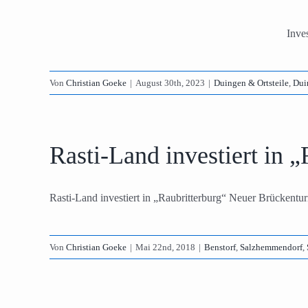
enhagen,
Inve
reine
Von
Christian Goeke
|
August 30th, 2023
|
Duingen & Ortsteile
,
Dui
Rasti-Land investiert in „
Rasti-Land investiert in „Raubritterburg“ Neuer Brückentur
Von
Christian Goeke
|
Mai 22nd, 2018
|
Benstorf
,
Salzhemmendorf
,