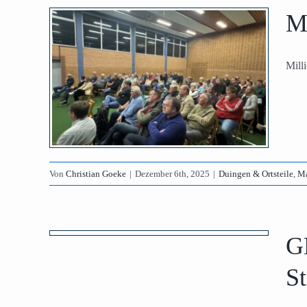
Mi
Mill
n
Politik
Von
Christian Goeke
|
Dezember 6th, 2025
|
Duingen & Ortsteile
,
Ma
ert
Euro
G
 in
S