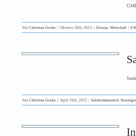
GMPT
Von
Christian Goeke
|
Oktober 20th, 2025
|
Gronau
,
Wirtschaft
|
0 
auf
ant
Sa
n, Thüste
Saale
Von
Christian Goeke
|
April 10th, 2025
|
Salzhemmendorf
,
Sonstige
r
In