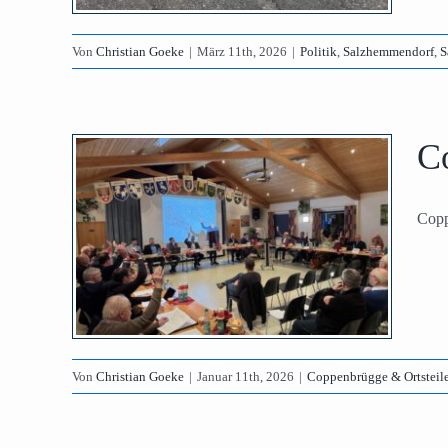
Von
Christian Goeke
|
März 11th, 2026
|
Politik
,
Salzhemmendorf
,
S
C
e
Copp
shalt
tik
Von
Christian Goeke
|
Januar 11th, 2026
|
Coppenbrügge & Ortsteil