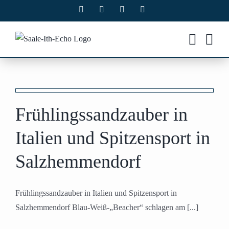
Zum
Facebook
X
Instagram
Pinterest
Inhalt
springen
Frühlingssandzauber in
Italien und Spitzensport in
Salzhemmendorf
Frühlingssandzauber in Italien und Spitzensport in
Salzhemmendorf Blau-Weiß-„Beacher“ schlagen am [...]