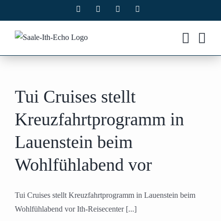
Zum
Facebook
X
Instagram
Pinterest
Inhalt
springen
Tui Cruises stellt
Kreuzfahrtprogramm in
Lauenstein beim
Wohlfühlabend vor
Tui Cruises stellt Kreuzfahrtprogramm in Lauenstein beim
Wohlfühlabend vor Ith-Reisecenter [...]