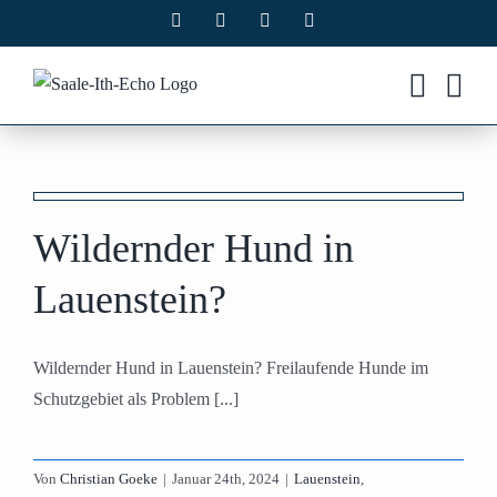
Zum
Facebook
X
Instagram
Pinterest
Inhalt
springen
Wildernder Hund in
Lauenstein?
Wildernder Hund in Lauenstein? Freilaufende Hunde im
Schutzgebiet als Problem [...]
Von
Christian Goeke
|
Januar 24th, 2024
|
Lauenstein
,