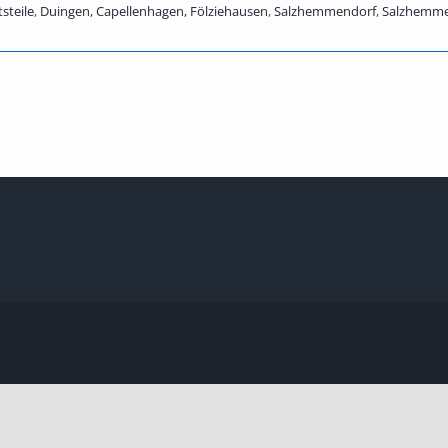
steile
,
Duingen, Capellenhagen, Fölziehausen
,
Salzhemmendorf
,
Salzhemme