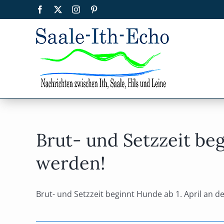
Zum
Facebook
X
Instagram
Pinterest
Inhalt
springen
Brut- und Setzzeit be
werden!
Brut- und Setzzeit beginnt Hunde ab 1. April an der 