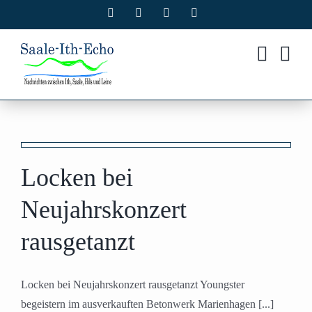
Zum
Facebook
X
Instagram
Pinterest
Inhalt
springen
t
Locken bei
n
Neujahrskonzert
rausgetanzt
Locken bei Neujahrskonzert rausgetanzt Youngster
begeistern im ausverkauften Betonwerk Marienhagen [...]