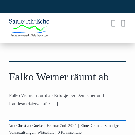
Zum
Facebook
X
Instagram
Pinterest
Inhalt
springen
Falko Werner räumt ab
Falko Werner räumt ab Erfolge bei Deutscher und
Landesmeisterschaft / [...]
Von
Christian Goeke
|
Februar 2nd, 2024
|
Eime
,
Gronau
,
Sonstiges
,
Veranstaltungen
,
Wirtschaft
|
0 Kommentare