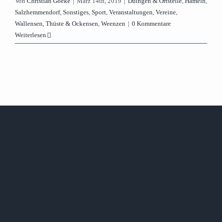
Von
Christian Goeke
|
März 14th, 2019
|
Duingen & Ortsteile
,
Hameln
,
Salzhemmendorf
,
Sonstiges
,
Sport
,
Veranstaltungen
,
Vereine
,
Wallensen, Thüste & Ockensen
,
Weenzen
|
0 Kommentare
Weiterlesen