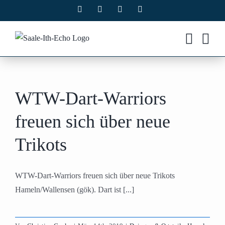
Zum
Facebook
X
Instagram
Pinterest
Inhalt
springen
WTW-Dart-Warriors
freuen sich über neue
Trikots
WTW-Dart-Warriors freuen sich über neue Trikots
Hameln/Wallensen (gök). Dart ist [...]