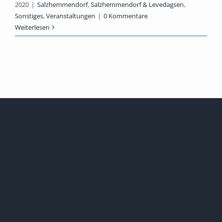
2020
|
Salzhemmendorf
,
Salzhemmendorf & Levedagsen
,
Sonstiges
,
Veranstaltungen
|
0 Kommentare
Weiterlesen