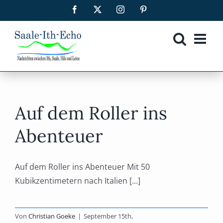
Zum
Facebook
X
Instagram
Pinterest
Inhalt
springen
Auf dem Roller ins
Abenteuer
Auf dem Roller ins Abenteuer Mit 50
Kubikzentimetern nach Italien [...]
Von
Christian Goeke
|
September 15th,