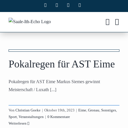
Zum
Facebook
X
Instagram
Pinterest
Inhalt
springen
Pokalregen für AST Eime
Pokalregen für AST Eime Markus Siemes gewinnt
Meisterschaft / Luxath [...]
Von
Christian Goeke
|
Oktober 19th, 2023
|
Eime
,
Gronau
,
Sonstiges
,
Sport
,
Veranstaltungen
|
0 Kommentare
Weiterlesen