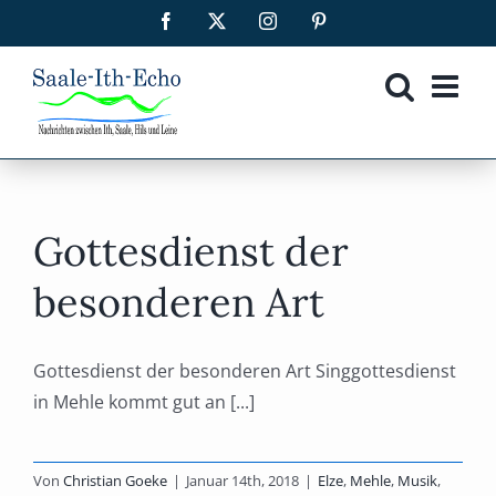
Zum
Facebook
X
Instagram
Pinterest
Inhalt
springen
Gottesdienst der
besonderen Art
Gottesdienst der besonderen Art Singgottesdienst
in Mehle kommt gut an [...]
Von
Christian Goeke
|
Januar 14th, 2018
|
Elze
,
Mehle
,
Musik
,