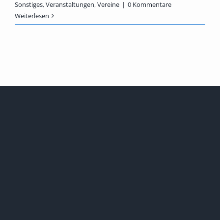
Sonstiges
,
Veranstaltungen
,
Vereine
|
0 Kommentare
Weiterlesen