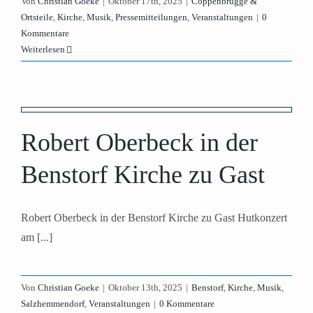
Von
Christian Goeke
|
Oktober 17th, 2025
|
Coppenbrügge &
Ortsteile
,
Kirche
,
Musik
,
Pressemitteilungen
,
Veranstaltungen
|
0
Kommentare
Weiterlesen
Robert Oberbeck in der
n
Benstorf Kirche zu Gast
Robert Oberbeck in der Benstorf Kirche zu Gast Hutkonzert
am [...]
Von
Christian Goeke
|
Oktober 13th, 2025
|
Benstorf
,
Kirche
,
Musik
,
Salzhemmendorf
,
Veranstaltungen
|
0 Kommentare