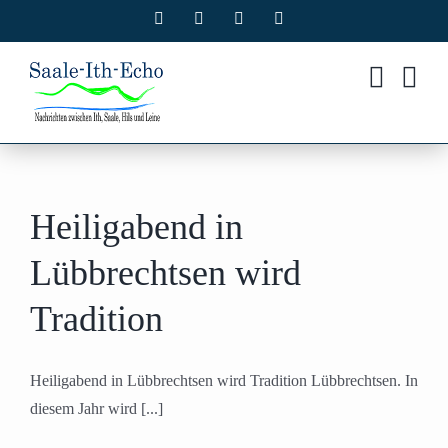
Zum
Facebook
X
Instagram
Pinterest
Inhalt
springen
Heiligabend in
Lübbrechtsen wird
Tradition
Heiligabend in Lübbrechtsen wird Tradition Lübbrechtsen. In
diesem Jahr wird [...]