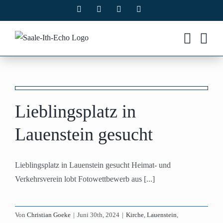
Zum
Facebook
X
Instagram
Pinterest
Inhalt
springen
n
Lieblingsplatz in
Lauenstein gesucht
Lieblingsplatz in Lauenstein gesucht Heimat- und
Verkehrsverein lobt Fotowettbewerb aus [...]
Von
Christian Goeke
|
Juni 30th, 2024
|
Kirche
,
Lauenstein
,