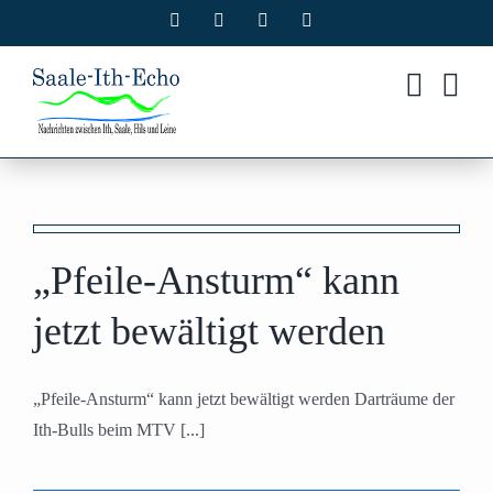
Zum
Facebook
X
Instagram
Pinterest
Inhalt
springen
„Pfeile-Ansturm“ kann
jetzt bewältigt werden
„Pfeile-Ansturm“ kann jetzt bewältigt werden Darträume der
Ith-Bulls beim MTV [...]