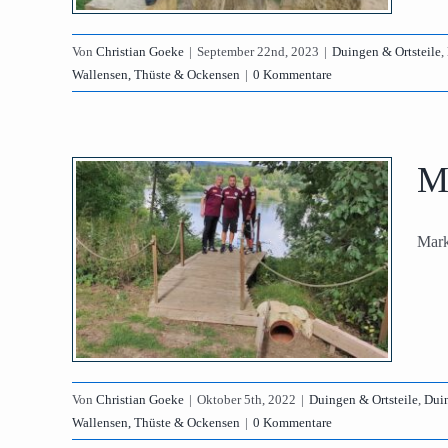
lensen,
Von
Christian Goeke
|
September 22nd, 2023
|
Duingen & Ortsteile
,
Wallensen, Thüste & Ockensen
|
0 Kommentare
M
es
Mark
Pokal
enhagen,
stiges
lensen,
Von
Christian Goeke
|
Oktober 5th, 2022
|
Duingen & Ortsteile
,
Duin
Wallensen, Thüste & Ockensen
|
0 Kommentare