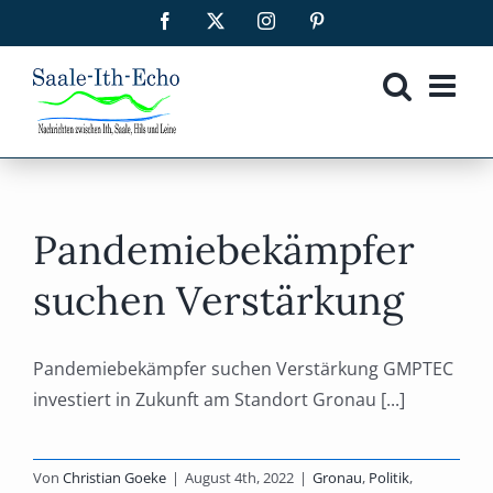
Zum
Facebook
X
Instagram
Pinterest
Inhalt
springen
Pandemiebekämpfer
suchen Verstärkung
Pandemiebekämpfer suchen Verstärkung GMPTEC
investiert in Zukunft am Standort Gronau [...]
Von
Christian Goeke
|
August 4th, 2022
|
Gronau
,
Politik
,