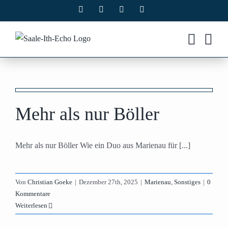
Zum
Facebook
X
Instagram
Pinterest
Inhalt
springen
Mehr als nur Böller
Mehr als nur Böller Wie ein Duo aus Marienau für [...]
Von
Christian Goeke
|
Dezember 27th, 2025
|
Marienau
,
Sonstiges
|
0
Kommentare
Weiterlesen