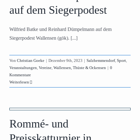
auf dem Siegerpodest
Wilfried Batke und Reinhard Dümpelmann auf dem
Siegerpodest Wallensen (gök). [...]
Von
Christian Goeke
|
Dezember 9th, 2023
|
Salzhemmendorf
,
Sport
,
Veranstaltungen
,
Vereine
,
Wallensen, Thüste & Ockensen
|
0
Kommentare
Weiterlesen
Rommé- und
n
Preisskatturnier in