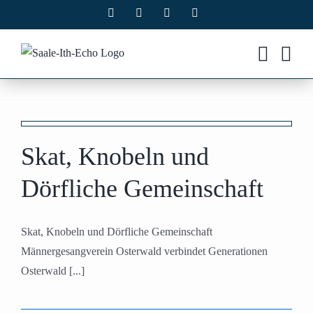
Zum
Facebook
X
Instagram
Pinterest
Inhalt
springen
e
Skat, Knobeln und
Dörfliche Gemeinschaft
Skat, Knobeln und Dörfliche Gemeinschaft
Männergesangverein Osterwald verbindet Generationen
Osterwald [...]