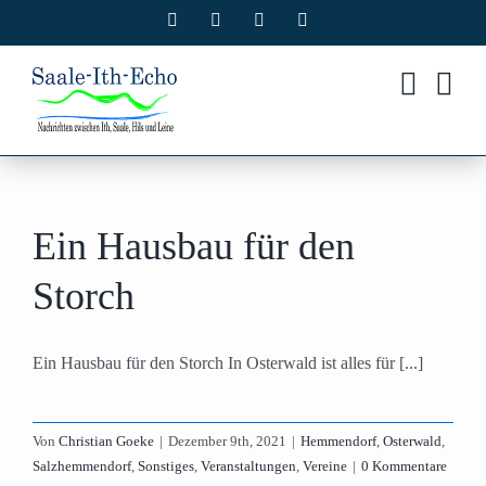
Zum
Facebook
X
Instagram
Pinterest
Inhalt
springen
Ein Hausbau für den
Storch
Ein Hausbau für den Storch In Osterwald ist alles für [...]
Von
Christian Goeke
|
Dezember 9th, 2021
|
Hemmendorf
,
Osterwald
,
Salzhemmendorf
,
Sonstiges
,
Veranstaltungen
,
Vereine
|
0 Kommentare