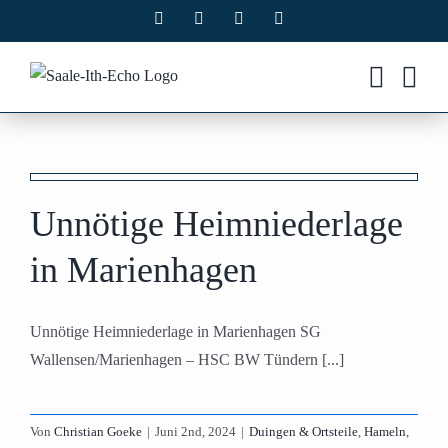
Zum
Facebook
X
Instagram
Pinterest
Inhalt
springen
n
Unnötige Heimniederlage
in Marienhagen
Unnötige Heimniederlage in Marienhagen SG
Wallensen/Marienhagen – HSC BW Tündern [...]
Von
Christian Goeke
|
Juni 2nd, 2024
|
Duingen & Ortsteile
,
Hameln
,