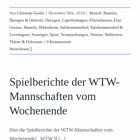
Von
Christian Goeke
|
Dezember 30th, 2016
|
Aktuell
,
Banteln
,
Duingen & Ortsteile
,
Duingen, Capellenhagen, Fölziehausen
,
Elze
,
Gronau
,
Hameln
,
Hildesheim
,
Salzhemmendorf
,
Salzhemmendorf &
Levedagsen
,
Sonstiges
,
Sport
,
Veranstaltungen
,
Vereine
,
Wallensen,
Thüste & Ockensen
|
0 Kommentare
Weiterlesen
Spielberichte der WTW-
Mannschaften vom
Wochenende
Hier die Spielberichte der WTW-Mannschaften vom
Wochenende! WTW II [...]