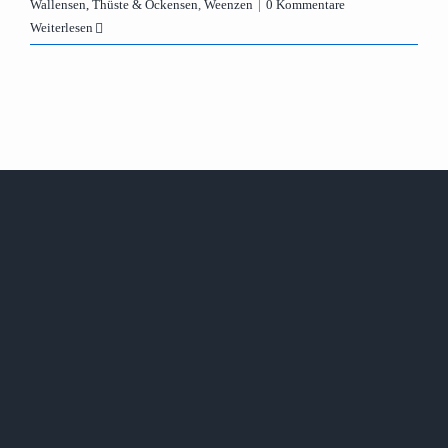
Wallensen, Thüste & Ockensen
,
Weenzen
|
0 Kommentare
Weiterlesen