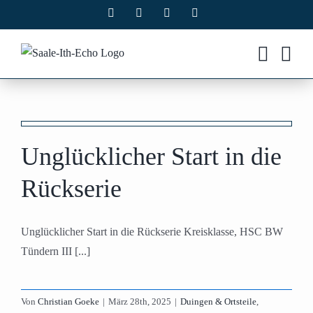
Zum
Facebook
X
Instagram
Pinterest
Inhalt
springen
Unglücklicher Start in die
Rückserie
Unglücklicher Start in die Rückserie Kreisklasse, HSC BW
Tündern III [...]
Von
Christian Goeke
|
März 28th, 2025
|
Duingen & Ortsteile
,