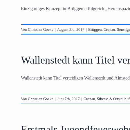
Einzigartiges Konzept in Brüggen erfolgreich „Hereinspazie
Von
Christian Goeke
|
August 3rd, 2017
|
Brüggen
,
Gronau
,
Sonstig
Wallenstedt kann Titel ve
Wallenstedt kann Titel verteidigen Wallenstedt und Almstedt
Von
Christian Goeke
|
Juni 7th, 2017
|
Gronau
,
Sibesse & Ortsteile
,
S
Erstmals Jugendfeuerweh