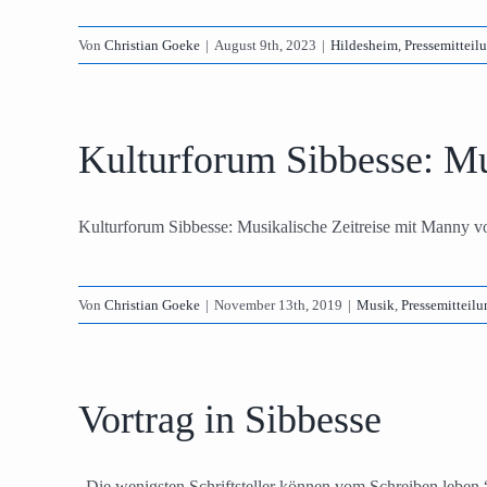
Von
Christian Goeke
|
August 9th, 2023
|
Hildesheim
,
Pressemitteil
Kulturforum Sibbesse: Mu
Kulturforum Sibbesse: Musikalische Zeitreise mit Manny von
Von
Christian Goeke
|
November 13th, 2019
|
Musik
,
Pressemitteil
Vortrag in Sibbesse
„Die wenigsten Schriftsteller können vom Schreiben leben.