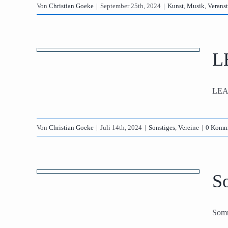
Von
Christian Goeke
|
September 25th, 2024
|
Kunst
,
Musik
,
Verans
att
L
LEAD
Von
Christian Goeke
|
Juli 14th, 2024
|
Sonstiges
,
Vereine
|
0 Komm
mit
und
S
stiges
Somm