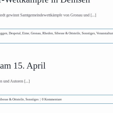
tedt gewinnt Samtgemeindewettkämpfe von Gronau und [...]
üggen
,
Despetal
,
Eime
,
Gronau
,
Rheden
,
Sibesse & Ortsteile
,
Sonstiges
,
Veranstaltu
 am 15. April
n und Autoren [...]
ibesse & Ortsteile
,
Sonstiges
|
0 Kommentare