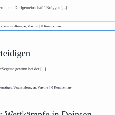
rt in die Dorfgemeinschaft“ Brüggen [...]
es
,
Veranstaltungen
,
Vereine
|
0 Kommentare
rteidigen
/Segeste gewinn bei der [...]
onstiges
,
Veranstaltungen
,
Vereine
|
0 Kommentare
r-Wettkämpfe in Deinsen