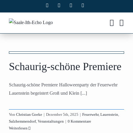
Zum
Facebook
X
Instagram
Pinterest
Inhalt
springen
Schaurig-schöne Premiere
Schaurig-schöne Premiere Halloweenparty der Feuerwehr
Lauenstein begeistert Groß und Klein [...]
Von
Christian Goeke
|
Dezember 5th, 2025
|
Feuerwehr
,
Lauenstein
,
Salzhemmendorf
,
Veranstaltungen
|
0 Kommentare
Weiterlesen