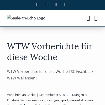
Zum
Facebook
X
Instagram
Pinterest
Inhalt
springen
WTW Vorberichte für
diese Woche
WTW Vorberichte für diese Woche TSC Fischbeck –
WTW Wallensen [...]
Von
Christian Goeke
|
September 4th, 2019
|
Duingen &
Ortsteile
,
Salzhemmendorf
,
Sonstiges
,
Sport
,
Veranstaltungen
,