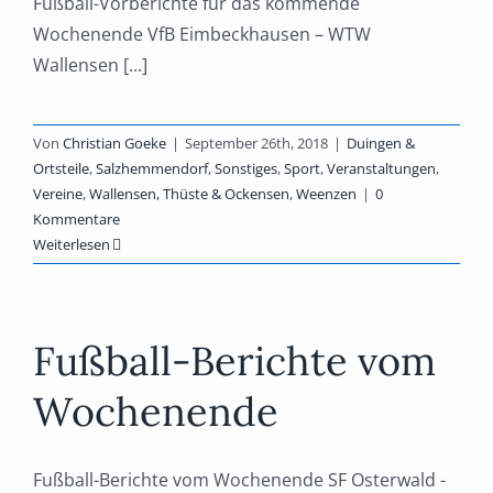
Fußball-Vorberichte für das kommende
Wochenende VfB Eimbeckhausen – WTW
Wallensen [...]
Von
Christian Goeke
|
September 26th, 2018
|
Duingen &
Ortsteile
,
Salzhemmendorf
,
Sonstiges
,
Sport
,
Veranstaltungen
,
Vereine
,
Wallensen, Thüste & Ockensen
,
Weenzen
|
0
Kommentare
Weiterlesen
Fußball-Berichte vom
Wochenende
Fußball-Berichte vom Wochenende SF Osterwald -