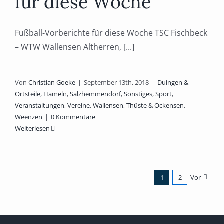
für diese Woche
Fußball-Vorberichte für diese Woche TSC Fischbeck
– WTW Wallensen Altherren, [...]
Von
Christian Goeke
|
September 13th, 2018
|
Duingen &
Ortsteile
,
Hameln
,
Salzhemmendorf
,
Sonstiges
,
Sport
,
Veranstaltungen
,
Vereine
,
Wallensen, Thüste & Ockensen
,
Weenzen
|
0 Kommentare
Weiterlesen
1
2
Vor