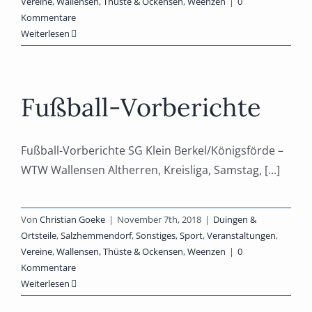
Vereine
,
Wallensen, Thüste & Ockensen
,
Weenzen
|
0
Kommentare
Weiterlesen
Fußball-Vorberichte
Fußball-Vorberichte SG Klein Berkel/Königsförde –
WTW Wallensen Altherren, Kreisliga, Samstag, [...]
Von
Christian Goeke
|
November 7th, 2018
|
Duingen &
Ortsteile
,
Salzhemmendorf
,
Sonstiges
,
Sport
,
Veranstaltungen
,
Vereine
,
Wallensen, Thüste & Ockensen
,
Weenzen
|
0
Kommentare
Weiterlesen